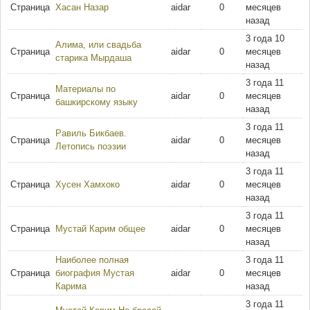
Страница
Хасан Назар
aidar
0
месяцев
назад
3 года 10
Алима, или свадьба
Страница
aidar
0
месяцев
старика Мырдаша
назад
3 года 11
Материалы по
Страница
aidar
0
месяцев
башкирскому языку
назад
3 года 11
Равиль Бикбаев.
Страница
aidar
0
месяцев
Летопись поэзии
назад
3 года 11
Страница
Хусен Хамхоко
aidar
0
месяцев
назад
3 года 11
Страница
Мустай Карим общее
aidar
0
месяцев
назад
Наиболее полная
3 года 11
Страница
биография Мустая
aidar
0
месяцев
Карима
назад
3 года 11