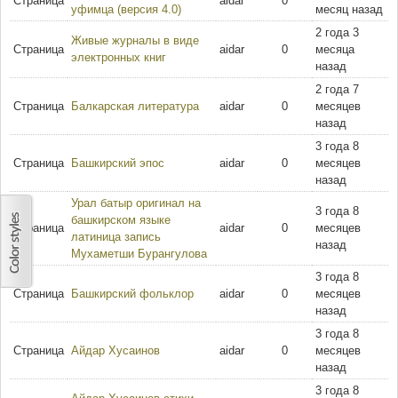
Страница
aidar
0
уфимца (версия 4.0)
месяц назад
2 года 3
Живые журналы в виде
Страница
aidar
0
месяца
электронных книг
назад
2 года 7
Страница
Балкарская литература
aidar
0
месяцев
назад
3 года 8
Страница
Башкирский эпос
aidar
0
месяцев
назад
Урал батыр оригинал на
3 года 8
башкирском языке
Страница
aidar
0
месяцев
латиница запись
назад
Мухаметши Бурангулова
3 года 8
Страница
Башкирский фольклор
aidar
0
месяцев
назад
3 года 8
Страница
Айдар Хусаинов
aidar
0
месяцев
назад
3 года 8