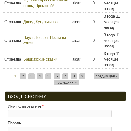
Мустай Карим Не бросай
Страница
aidar
0
месяцев
огонь, Прометей!
назад
3 года 11
Страница
Давид Кугультинов
aidar
0
месяцев
назад
3 года 11
Пауль Госсен. Песни на
Страница
aidar
0
месяцев
стихи
назад
3 года 11
Страница
Башкирские сказки
aidar
0
месяцев
назад
1
2
3
4
5
6
7
8
9
…
следующая ›
Страницы
последняя »
ВХОД В СИСТЕМУ
Имя пользователя
*
Пароль
*