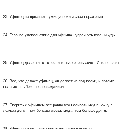
23. Уфимец не признает чужие успехи и свои поражения.
24. Главное удовольствие для уфимца - упрекнуть кого-нибудь.
25. Уфимец делает что-то, если только очень хочет. И то не факт.
26. Все, что делает уфимец, он делает из-под палки, и потому
полагает глубоко несправедливым.
27. Спорить с уфимцем все равно что наливать мед в бочку с
ложкой дегтя- чем больше льешь меда, тем больше дегтя.
28. Уфимец хочет, чтобы все было легко и быстро.