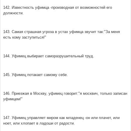
142. Известность уфимца -производная от возможностей его
должности.
143. Самая страшная угроза в устах уфимца звучит так:"За меня
есть кому заступиться!"
144. Уфимец выбирает саморазрушительный труд.
145. Уфимец потакает самому себе.
146. Приезжая в Москву, уфимец говорит:"я москвич, только записан
уфимцем!"
147. Уфимец управляет миром как младенец -он или плачет, или
ноет, или хлопает в ладоши от радости.