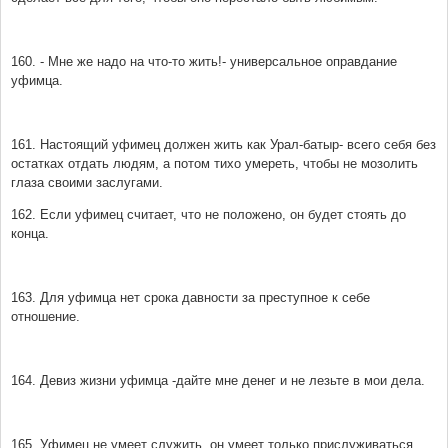
160. - Мне же надо на что-то жить!- универсальное оправдание
уфимца.
161. Настоящий уфимец должен жить как Урал-батыр- всего себя без
остатках отдать людям, а потом тихо умереть, чтобы не мозолить
глаза своими заслугами.
162. Если уфимец считает, что не положено, он будет стоять до
конца.
163. Для уфимца нет срока давности за преступное к себе
отношение.
164. Девиз жизни уфимца -дайте мне денег и не лезьте в мои дела.
165. Уфимец не умеет служить, он умеет только прислуживаться.