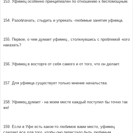
153. Уфимец особенно принципиален по отношению к беспомощным.
154. Разоблачать, стыдить и упрекать -любимые занятия уфимца.
155. Первое, о чем думает уфимец , столкнувшись с проблемой -кого
наказать?
156. Уфимец в восторге от себя самого и от того, что он делает.
157. Для уфимца существует только мнение начальства.
158. Уфимец думает - на моем месте каждый поступил бы точно так
же!
159. Если в Уфе есть какое-то любимое вами место, уфимец
сделает все для того, чтобы оно перестало быть любимым.