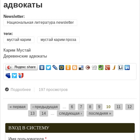
адвокаты
Newsletter:
Национальная литература newsletter
теги:
мустай карим
мустай карим проза
Карим Мустай
Деревенские адвокаты
Яндекс share
197 просмотров
Подробнее
о Карим Мустай Деревенские адвокаты
« первая
‹ предыдущая
…
6
7
8
9
10
11
12
Страницы
13
14
…
следующая ›
последняя »
ВХОД В СИСТЕМУ
Имя пользователя
*